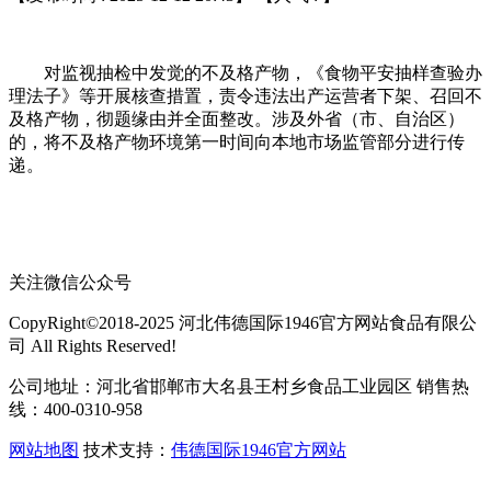
对监视抽检中发觉的不及格产物，《食物平安抽样查验办
理法子》等开展核查措置，责令违法出产运营者下架、召回不
及格产物，彻题缘由并全面整改。涉及外省（市、自治区）
的，将不及格产物环境第一时间向本地市场监管部分进行传
递。
关注微信公众号
CopyRight©2018-2025 河北伟德国际1946官方网站食品有限公
司 All Rights Reserved!
公司地址：河北省邯郸市大名县王村乡食品工业园区 销售热
线：400-0310-958
网站地图
技术支持：
伟德国际1946官方网站