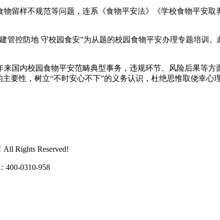
物留样不规范等问题，连系《食物平安法》《学校食物平安取养
管控防地 守校园食安”为从题的校园食物平安办理专题培训。
来国内校园食物平安范畴典型事务，违规环节、风险后果等方面
的主要性，树立“不时安心不下”的义务认识，杜绝思惟取侥幸心
ights Reserved!
0310-958