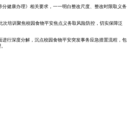
分健康办理》相关要求，一一明白整改尺度、整改时限取义务
此次培训聚焦校园食物平安焦点义务取风险防控，切实保障泛
进行深度分解，沉点校园食物平安突发事务应急措置流程，包
理。