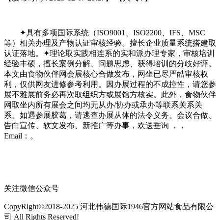
✦具有多项国际系统（ISO9001、ISO2200、IFS、MSC
等）相关办理及产物认证审核经验。擅长企业质量系统搭建取
认证落地。✦理论取实践相连系的实和派办理专家，审核培训
经验丰硕，擅长案例分解、问题思虑、获得培训的分歧好评。
本文由食物伙伴网会展核心合做发布，网坐已尽严酷审核权
利，仅供网友进修参考利用。因办展过程的不成控性，请您参
展不雅展前务必再次取组织方或展馆方核实。此外，食物伙伴
网取坐内所有展会之间均无从办/协办或承办等联系关系关
系。如遇参展胶葛，请逃查办展从体的法令义务。会议合做、
告白宣传、软文发布、新推广等办事，欢送垂询 ，，
Email：。
关注微信公众号
CopyRight©2018-2025 河北伟德国际1946官方网站食品有限公
司 All Rights Reserved!