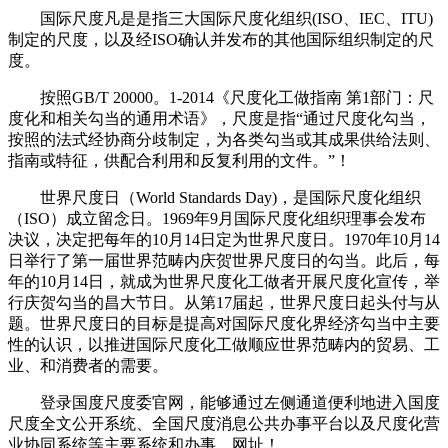
国际尺度凡是是指三大国际尺度化组织(ISO、IEC、ITU)
制定的尺度，以及经ISO确认并发布的其他国际组织制定的尺
度。
按照GB/T 20000。1-2014《尺度化工做指南 第1部门：尺
度化和相关勾当的通用术语》，尺度是指“通过尺度化勾当，
按照的法式经协商分歧制定，为各类勾当或其成果供给法则、
指南或特征，供配合利用和反复利用的文件。”！
世界尺度日（World Standards Day)，是国际尺度化组织
（ISO）成立留念日。1969年9月国际尺度化组织理事会发布
决议，决定把每年的10月14日定为世界尺度日。1970年10月14
日举行了第一届世界范畴内庆贺世界尺度日的勾当。此后，每
年的10月14日，就成为世界尺度化工做者开展尺度化宣传，举
行庆贺勾当的昌大节日。从第17届起，世界尺度日起头付与从
题。世界尺度日的目标是提高对国际尺度化界经济勾当中主要
性的认识，以推进国际尺度化工做顺应世界范畴内的贸易、工
业、和消费者的需要。
登录国度尺度委官网，能够通过左侧通道便利地进入国度
尺度全文公开系统、全国尺度消息公共办事平台以及尺度化营
业协同系统等主要系统和办事。网址！