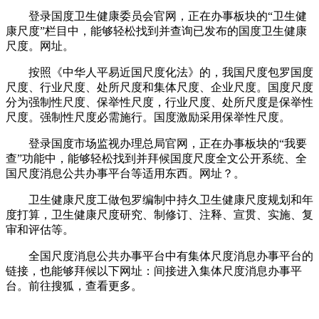
登录国度卫生健康委员会官网，正在办事板块的“卫生健
康尺度”栏目中，能够轻松找到并查询已发布的国度卫生健康
尺度。网址。
按照《中华人平易近国尺度化法》的，我国尺度包罗国度
尺度、行业尺度、处所尺度和集体尺度、企业尺度。国度尺度
分为强制性尺度、保举性尺度，行业尺度、处所尺度是保举性
尺度。强制性尺度必需施行。国度激励采用保举性尺度。
登录国度市场监视办理总局官网，正在办事板块的“我要
查”功能中，能够轻松找到并拜候国度尺度全文公开系统、全
国尺度消息公共办事平台等适用东西。网址？。
卫生健康尺度工做包罗编制中持久卫生健康尺度规划和年
度打算，卫生健康尺度研究、制修订、注释、宣贯、实施、复
审和评估等。
全国尺度消息公共办事平台中有集体尺度消息办事平台的
链接，也能够拜候以下网址：间接进入集体尺度消息办事平
台。前往搜狐，查看更多。