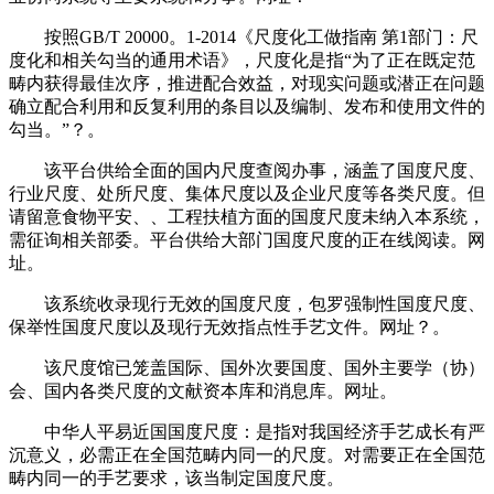
按照GB/T 20000。1-2014《尺度化工做指南 第1部门：尺
度化和相关勾当的通用术语》，尺度化是指“为了正在既定范
畴内获得最佳次序，推进配合效益，对现实问题或潜正在问题
确立配合利用和反复利用的条目以及编制、发布和使用文件的
勾当。”？。
该平台供给全面的国内尺度查阅办事，涵盖了国度尺度、
行业尺度、处所尺度、集体尺度以及企业尺度等各类尺度。但
请留意食物平安、、工程扶植方面的国度尺度未纳入本系统，
需征询相关部委。平台供给大部门国度尺度的正在线阅读。网
址。
该系统收录现行无效的国度尺度，包罗强制性国度尺度、
保举性国度尺度以及现行无效指点性手艺文件。网址？。
该尺度馆已笼盖国际、国外次要国度、国外主要学（协）
会、国内各类尺度的文献资本库和消息库。网址。
中华人平易近国国度尺度：是指对我国经济手艺成长有严
沉意义，必需正在全国范畴内同一的尺度。对需要正在全国范
畴内同一的手艺要求，该当制定国度尺度。