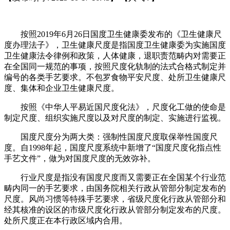
按照2019年6月26日国度卫生健康委发布的《卫生健康尺
度办理法子》，卫生健康尺度是指国度卫生健康委为实施国度
卫生健康法令律例和政策，人体健康，退职责范畴内对需要正
在全国同一规范的事项，按照尺度化轨制的法式合格式制定并
编号的各类手艺要求。不包罗食物平安尺度、处所卫生健康尺
度、集体和企业卫生健康尺度。
按照《中华人平易近国尺度化法》，尺度化工做的使命是
制定尺度、组织实施尺度以及对尺度的制定、实施进行监视。
国度尺度分为两大类：强制性国度尺度取保举性国度尺
度。自1998年起，国度尺度系统中新增了“国度尺度化指点性
手艺文件”，做为对国度尺度的无效弥补。
行业尺度是指没有国度尺度而又需要正在全国某个行业范
畴内同一的手艺要求，由国务院相关行政从管部分制定发布的
尺度。风尚习惯等特殊手艺要求，省级尺度化行政从管部分和
经其核准的设区的市级尺度化行政从管部分制定发布的尺度。
处所尺度正在本行政区域内合用。