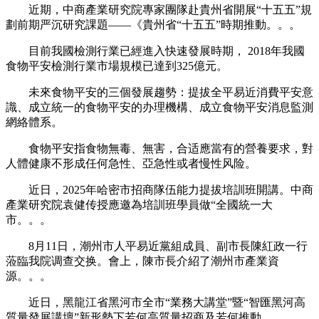
近期，中商產業研究院專家團隊赴貴州省開展“十五五”規
劃前期严沉研究課題——《貴州省“十五五”時期推動。。。
目前我國檢測行業已經進入快速發展時期， 2018年我國
食物平安檢測行業市場規模已達到325億元。
未來食物平安的三個發展趨勢：提拔全平易近消費平安意
識、成立統一的食物平安的办理機構、成立食物平安消息監測
網絡體系。
食物平安指食物無毒、無害，合适應當有的營養要求，對
人體健康不形成任何急性、亞急性或者慢性风险。
近日，2025年哈密市招商隊伍能力提拔培訓班開講。中商
產業研究院袁健传授應邀為培訓班學員做“全國統一大
市。。。
8月11日，潮州市人平易近黨組成員、副市長陳紅政一行
蒞臨我院调查交换。會上，陳市長介紹了潮州市產業資
源。。。
近日，黑龍江省黑河市全市“業務大講堂”暨“智匯黑河高
質量發展講壇”新形勢下若何高質量招商及若何推動。。。