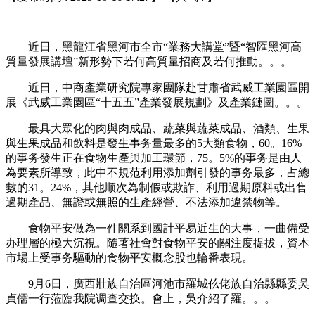
近日，黑龍江省黑河市全市“業務大講堂”暨“智匯黑河高
質量發展講壇”新形勢下若何高質量招商及若何推動。。。
近日，中商產業研究院專家團隊赴甘肅省武威工業園區開
展《武威工業園區“十五五”產業發展規劃》及產業鏈圖。。。
最具大眾化的肉與肉成品、蔬菜與蔬菜成品、酒類、生果
與生果成品和飲料是發生事务量最多的5大類食物，60。16%
的事务發生正在食物生產與加工環節，75。5%的事务是由人
為要素所導致，此中不規范利用添加劑引發的事务最多，占總
數的31。24%，其他顺次為制假或欺詐、利用過期原料或出售
過期產品、無證或無照的生產經營、不法添加違禁物等。
食物平安做為一件關系到國計平易近生的大事，一曲備受
办理層的極大沉視。隨著社會對食物平安的關注度提拔，資本
市場上受事务驅動的食物平安概念股也輪番表現。
9月6日，廣西壯族自治區河池市羅城仫佬族自治縣縣委吳
貞儒一行蒞臨我院调查交换。會上，吳介紹了羅。。。