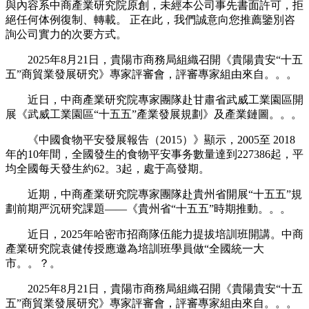
與內容系中商產業研究院原創，未經本公司事先書面許可，拒
絕任何体例復制、轉載。 正在此，我們誠意向您推薦鑒別咨
詢公司實力的次要方式。
2025年8月21日，貴陽市商務局組織召開《貴陽貴安“十五
五”商貿業發展研究》專家評審會，評審專家組由來自。。。
近日，中商產業研究院專家團隊赴甘肅省武威工業園區開
展《武威工業園區“十五五”產業發展規劃》及產業鏈圖。。。
《中國食物平安發展報告（2015）》顯示，2005至 2018
年的10年間，全國發生的食物平安事务數量達到227386起，平
均全國每天發生約62。3起，處于高發期。
近期，中商產業研究院專家團隊赴貴州省開展“十五五”規
劃前期严沉研究課題——《貴州省“十五五”時期推動。。。
近日，2025年哈密市招商隊伍能力提拔培訓班開講。中商
產業研究院袁健传授應邀為培訓班學員做“全國統一大
市。。？。
2025年8月21日，貴陽市商務局組織召開《貴陽貴安“十五
五”商貿業發展研究》專家評審會，評審專家組由來自。。。