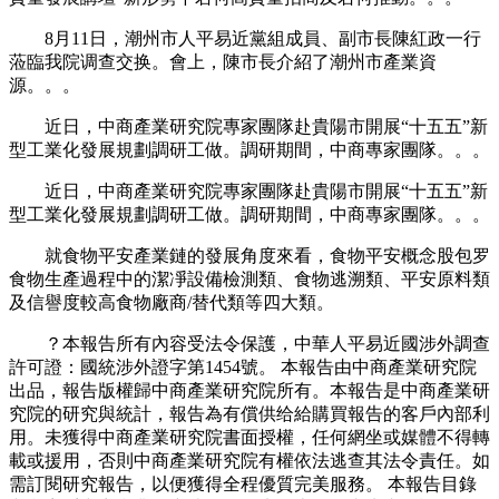
8月11日，潮州市人平易近黨組成員、副市長陳紅政一行
蒞臨我院调查交换。會上，陳市長介紹了潮州市產業資
源。。。
近日，中商產業研究院專家團隊赴貴陽市開展“十五五”新
型工業化發展規劃調研工做。調研期間，中商專家團隊。。。
近日，中商產業研究院專家團隊赴貴陽市開展“十五五”新
型工業化發展規劃調研工做。調研期間，中商專家團隊。。。
就食物平安產業鏈的發展角度來看，食物平安概念股包罗
食物生產過程中的潔凈設備檢測類、食物逃溯類、平安原料類
及信譽度較高食物廠商/替代類等四大類。
？本報告所有內容受法令保護，中華人平易近國涉外調查
許可證：國統涉外證字第1454號。 本報告由中商產業研究院
出品，報告版權歸中商產業研究院所有。本報告是中商產業研
究院的研究與統計，報告為有償供给給購買報告的客戶內部利
用。未獲得中商產業研究院書面授權，任何網坐或媒體不得轉
載或援用，否則中商產業研究院有權依法逃查其法令責任。如
需訂閱研究報告，以便獲得全程優質完美服務。 本報告目錄