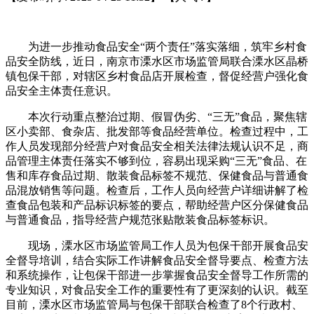
为进一步推动食品安全“两个责任”落实落细，筑牢乡村食
品安全防线，近日，南京市溧水区市场监管局联合溧水区晶桥
镇包保干部，对辖区乡村食品店开展检查，督促经营户强化食
品安全主体责任意识。
本次行动重点整治过期、假冒伪劣、“三无”食品，聚焦辖
区小卖部、食杂店、批发部等食品经营单位。检查过程中，工
作人员发现部分经营户对食品安全相关法律法规认识不足，商
品管理主体责任落实不够到位，容易出现采购“三无”食品、在
售和库存食品过期、散装食品标签不规范、保健食品与普通食
品混放销售等问题。检查后，工作人员向经营户详细讲解了检
查食品包装和产品标识标签的要点，帮助经营户区分保健食品
与普通食品，指导经营户规范张贴散装食品标签标识。
现场，溧水区市场监管局工作人员为包保干部开展食品安
全督导培训，结合实际工作讲解食品安全督导要点、检查方法
和系统操作，让包保干部进一步掌握食品安全督导工作所需的
专业知识，对食品安全工作的重要性有了更深刻的认识。截至
目前，溧水区市场监管局与包保干部联合检查了8个行政村、