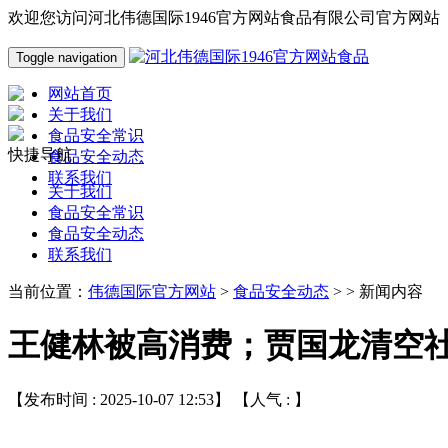
欢迎您访问河北伟德国际1946官方网站食品有限公司官方网站
Toggle navigation
网站首页
关于我们
食品安全常识
快捷导航
食品安全动态
联系我们
关于我们
食品安全常识
食品安全动态
联系我们
当前位置：
伟德国际官方网站
>
食品安全动态
> > 新闻内容
王健林被高消费；贾国龙清空社
【发布时间 : 2025-10-07 12:53】 【人气 :
】