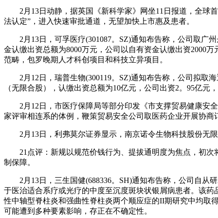
2月13日动静，据英国《新科学家》网坐11日报道，全球首
法认定”，进入快速审批通道，无望加快上市惠及患者。
2月13日，可孚医疗(301087。SZ)通知布告称，公司
金认缴出资总额为8000万元，公司以自有资金认缴出资200
范畴，包罗晚期人才科创项目和科技立异项目。
2月12日，瑞普生物(300119。SZ)通知布告称，公司
（无限合股），认缴出资总额为10亿元，公司出资2。95亿元
2月12日，市医疗保障局等部分印发《市支撑贸易健康安全
家评审相连系的体例，鞭策贸易安全公司取医药企业开展协商
2月13日，利弗莫尔证券显示，南京诺令生物科技股份无限
21点评：新规以规范价钱行为、提拔通明度为焦点，初次将
制保障。
2月13日，三生国健(688336。SH)通知布告称，公司自
于医治适合系疗或光疗的中度至沉度斑块状银屑病患者。该药
性中轴型脊柱炎和强曲性脊柱炎两个顺应症的II期研究中均取
可能遭到多种要素影响，存正在不确定性。