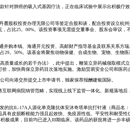
款针对肺癌的吸入式基因疗法，正在临床试验中展示出积极疗效
取广州丹麓股权投资办理无限公司等签定合股和谈，配合投资设立
0万元，占比25。00%。该投资事项无需提交董事会、股东会审
拟取海通并购本钱、海通开元投资、高邮财产指导基金及联系关系
，占29。50%。该基金将聚焦动物保健、合成生物、宠物、生物
高质量成长的若干办法》，此中提出，鞭策立异药械领取模式立
订价，加快商保立异药目次落地实施。激励贸易安全公司和医药
公司向港交所提交上市申请书，独家保荐报酬建银国际。
互联网病院纳管范畴，实现线上线下监管一体化。新规落地后
从研发的抗IL-17A人源化单克隆抗体安沐奇塔单抗打针液（商
品具有皮损断根能力强且起效快、免疫原性低、平安性和耐受性
得积极成果，目前均已进入III期临床。该药品的获批将进一步