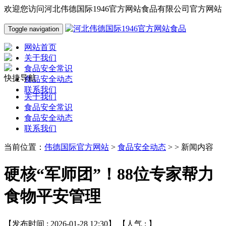
欢迎您访问河北伟德国际1946官方网站食品有限公司官方网站
Toggle navigation
网站首页
关于我们
食品安全常识
快捷导航
食品安全动态
联系我们
关于我们
食品安全常识
食品安全动态
联系我们
当前位置：
伟德国际官方网站
>
食品安全动态
> > 新闻内容
硬核“军师团”！88位专家帮力
食物平安管理
【发布时间 : 2026-01-28 12:30】 【人气 :
】