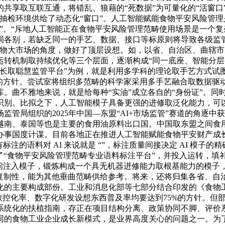
享取互联互通，将错乱、狼藉的“死数据”为可量化的“活窗口”
抽检环境供给了动态化“窗口”。人工智能赋能食物平安风险管
”。“斥地人工智能正在食物平安风险管理范畴使用场景是一个
各别，若缺乏同一的手艺、数据、接口等标原则将导致各级监管
食物大市场的角度，做好了顶层设想。如，以省、自治区、曲辖
转机制取持续优化等三个层面，逐渐构成“同一底座、智能分层
长取聪慧监管平台”为例，就是利用多学科的理论取手艺方式试图
得的方针。尝试室将组织多范畴的科学家采用多手艺融合取数据驱
。曲不雅地来说，就是给每种“实油”成立各自的“身份证”。同
识别。比拟之下，人工智能模子具备更强的进修取泛化能力，可
管局组织的2025年中国—东盟“AI+市场监管”赛道的角逐
越南、泰国等也是主要的食用油原料出口国。中国取东盟之间食
办事国度计谋。目前各地正在推进人工智能赋能食物平安财产成
注的语料对 AI 来说就是 “”，标注质量间接决定 AI 模
开辟了“食物平安风险管理范畴专业语料标注平台”，并投入运转，
问注入模子，锻炼构成一个具无机器进修能力取根基能力的模子，
可复制性，能为其他垂曲范畴供给参考。将来，还将归集各省、
的主要构成部份。工业和消息化部等七部分结合印发的《食物工
数控化率、数字化研发设想东西普及率均要达到75%的方针。但
系统化的扶植指南，存正在项目结构分离、政策协同不脚、评价
同的食物工业企业成长新模式，是业界高度关心的问题之一。为