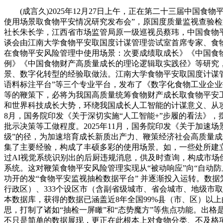
(成言久)2025年12月27日上午，正在第二十三届中国
使用场景取食物平安情况研究发布会”，原国度质量监视查验
社长朱长学，江西省市场监管局原一级巡视员蔡玮，中国食物
谈会由江南大学食物平安取国度计谋管理尝试室首席专家、食
在食物平安风险管理中使用场景：次要成绩取成长》《中国食物
例》《中国食物财产高质量成长的理论逻辑取实践径》等研究，
景、数字化转型的经验取做法。江南大学食物平安取国度计谋管
语料标注平台”等三个专业平台，发布了《数字化食物工业企
等的鞭策下，必将为我国高质量统筹食物财产成长取食物平安
和世界科技成长大势，环绕我国成长人工智能的计谋意义、从攻
8月，国务院印发《关于深切实施“人工智能+”步履的看法》
批示决策等工做程度。2025年11月，国务院印发《关于加
级”的径，为加速培育成长新质出产力、鞭策经济社会高质量
集了主要经验，构成了丰硕多彩的使用场景。如，一些处所建
过AI视觉系统识别出的后厨违规消息，供及时查询，构成市场
系统。这对鞭策食物平安风险管理实现从“被动响应”向“自动防
功开的发“食物平安监视抽检数据平台” 并逐渐投入运转。数
行政区）、333个设区市（含副省级城市、省会城市、地级市取
本数据库，获得的数据已涵盖近8年全国99%县（市、区）以上
思，打制了诸如“抽检一屏瞰”和“态势魔方”等焦点功能。出
不只是简单的数据展现，更正在此根本上对食物分类、不及格