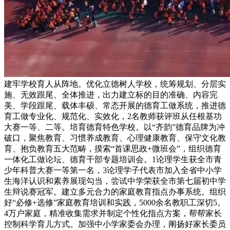
建牢学校育人从阵地。优化立德树人学校，统筹规划、分层实
施、无效跟尾、全体推进，出力建立标的目的准确、内容完
美、学段跟尾、载体丰硕、常态开展的德育工做系统，推进德
育工做专业化、规范化、实效化，2名教师获评班从任根基功
大赛一等、二等。培育德育特色学校。以“齐韵”德育品牌为冲
破口，聚焦教育、习惯养成教育、心理健康教育、保守文化教
育、抱负教育五大范畴，摸索“首课思政+微班会”，组织德育
一体化工做论坛、德育干部专题培训会。1论理学生获全市青
少年科普大赛一等第一名，3论理学子代表市加入全省中小学
生海洋认识和素养展现勾当，尝试中学荣获全市第七届初中学
生辩说赛冠军。建立多元合力的家庭教育指点办事系统。组织
好“必修+选修”家庭教育培训和实践，5000余名教职工深切5。
4万户家庭，精准收集需求并制定个性化指点方案，帮帮家长
控制科学育儿方式。加强中小学家委会办理，阐扬好家长委员