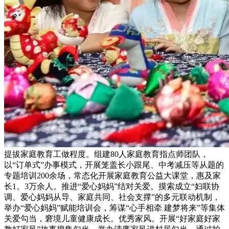
提拔家庭教育工做程度。组建80人家庭教育指点师团队，
以“订单式”办事模式，开展笼盖长小跟尾、中考减压等从题的
专题培训200余场，常态化开展家庭教育公益大课堂，惠及家
长1。3万余人。推进“爱心妈妈”结对关爱。摸索成立“妇联协
调、爱心妈妈从导、家庭共同、社会支撑”的多元联动机制，
举办“爱心妈妈”赋能培训会，筹谋“心手相牵 建梦将来”等集体
关爱勾当，窘境儿童健康成长。优秀家风。开展“好家庭好家