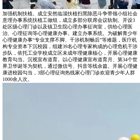
加强机制扶植。成立安然临淄扶植扫黑除恶斗争带领小组社会
意理办事系统扶植工做组，成立多部分联席会议轨制。开设3
处区级心理门诊以及镇卫生院心理办事征询室，供给心理医
治、心理征询等心理健康办事。建立办事系统。为破解青少年
心理健康办事“专业支撑不脚、干涉机制畅后”等难题，医疗机
构专业资本下沉校园，组建39名心理专家构成的心理危机干涉
步队，依托工业学校成立区未成年理健康核心，开展心理健康
教育勾当。沉视宣布道育。以心理健康宣布道育月、第34个世
界卫华诞等为契机，通过微信号、抖音等线余篇。开展心理健
康进校园勾当，3部心理征询热线家心理门诊欢迎青少年人群
1000余人次。