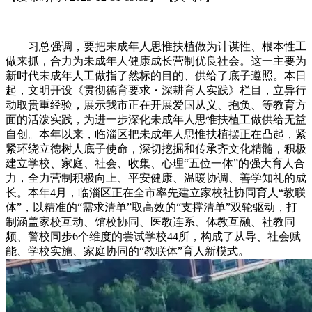
习总强调，要把未成年人思惟扶植做为计谋性、根本性工
做来抓，合力为未成年人健康成长营制优良社会。这一主要为
新时代未成年人工做指了然标的目的、供给了底子遵照。本日
起，文明开设《贯彻德育要求・深耕育人实践》栏目，立异行
动取贵重经验，展示我市正在开展爱国从义、抱负、等教育方
面的活泼实践，为进一步深化未成年人思惟扶植工做供给无益
自创。本年以来，临淄区把未成年人思惟扶植摆正在凸起，紧
紧环绕立德树人底子使命，深切挖掘和传承齐文化精髓，积极
建立学校、家庭、社会、收集、心理“五位一体”的强大育人合
力，全力营制积极向上、平安健康、温暖协调、善学知礼的成
长。本年4月，临淄区正在全市率先建立家校社协同育人“教联
体”，以精准的“需求清单”取高效的“支撑清单”双轮驱动，打
制涵盖家校互动、馆校协同、医教连系、体教互融、社教同
频、警校同步6个维度的尝试学校44所，构成了从导、社会赋
能、学校实施、家庭协同的“教联体”育人新模式。