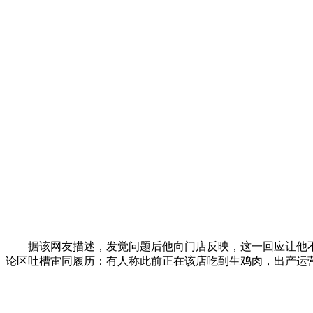
据该网友描述，发觉问题后他向门店反映，这一回应让他
论区吐槽雷同履历：有人称此前正在该店吃到生鸡肉，出产运