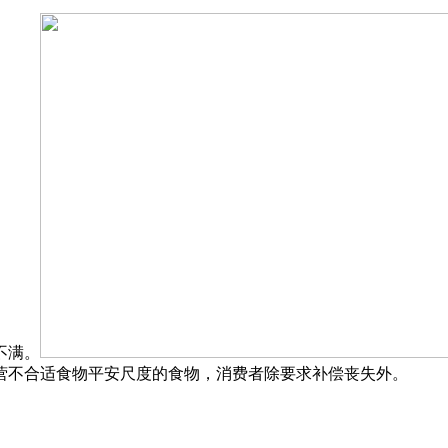
不满。
营不合适食物平安尺度的食物，消费者除要求补偿丧失外。