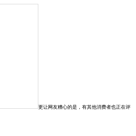
更让网友糟心的是，有其他消费者也正在评