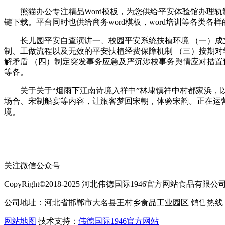
熊猫办公专注精品Word模板，为您供给平安体验馆办理轨制
键下载。平台同时也供给商务word模板，word培训等各类各样的
长儿园平安自查演讲一、校园平安系统扶植环境 （一）成立
制、工做流程以及无效的平安扶植经费保障机制 （三）按期
解矛盾 （四）制定突发事务应急及严沉涉校事务舆情应对措置
等各。
关于关于“烟雨下江南诗境入祥中”林埭镇祥中村都家浜，以
场合、宋制船宴等内容，让旅客梦回宋朝，体验宋韵。正在运
境。
关注微信公众号
CopyRight©2018-2025 河北伟德国际1946官方网站食品有限公司 All R
公司地址：河北省邯郸市大名县王村乡食品工业园区 销售热线：400-
网站地图
技术支持：
伟德国际1946官方网站