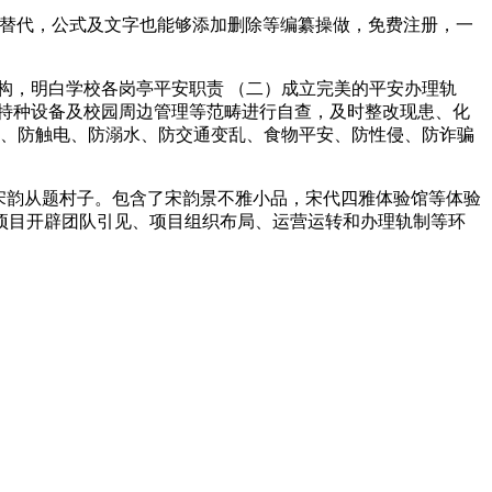
点窜替代，公式及文字也能够添加删除等编纂操做，免费注册，一
，明白学校各岗亭平安职责 （二）成立完美的平安办理轨
特种设备及校园周边管理等范畴进行自查，及时整改现患、化
警、防触电、防溺水、防交通变乱、食物平安、防性侵、防诈骗
宋韵从题村子。包含了宋韵景不雅小品，宋代四雅体验馆等体验
项目开辟团队引见、项目组织布局、运营运转和办理轨制等环