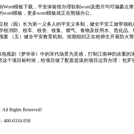
Word模板下载，平安体验馆办理轨制word及图片均可编纂
word模板，更多word模板就正在熊猫办公。
校（园）长为第一义务人的平安义务制，健全平安工做带领机构
对学校消防、校车、校舍、收集、燃气、食物及饮用水、危化品、
预案 （五）健全平安教育机制。按期组织正在校师生开展防火
电视剧《梦华录》中的宋代场景为灵感，打制江南神韵浓重的
营这个项目标时候，给项目做了配套提拔的项目运营办理：包罗
ights Reserved!
0310-958