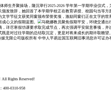
生齐聚操场，隆沉举行2025-2026 学年第一学期毕业仪
长颁发致辞，她回首了本学期学校正在教育讲授、校园勾当等方
为文学节征文获奖同窗颁布荣誉奖项，激励同窗们正在文字的世
而成心义的假期蓝图。
马晓娜教员聚焦假期平安，环绕交通出
滴，详尽寒假功课要求取完成节点，再次强调平安留意事项，并
式既是对过往学期的总结取沉淀，更是对将来成长的期许取瞻望
3 陕西云文化传媒无限公司版权所有 中华人平易近国互联网旧事消息许可
ights Reserved!
0310-958