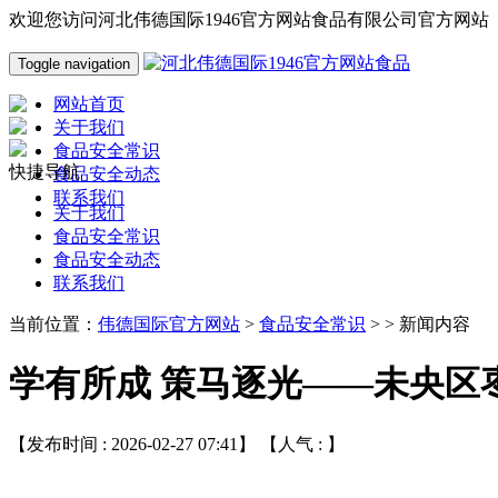
欢迎您访问河北伟德国际1946官方网站食品有限公司官方网站
Toggle navigation
网站首页
关于我们
食品安全常识
快捷导航
食品安全动态
联系我们
关于我们
食品安全常识
食品安全动态
联系我们
当前位置：
伟德国际官方网站
>
食品安全常识
> > 新闻内容
学有所成 策马逐光——未央区
【发布时间 : 2026-02-27 07:41】 【人气 :
】