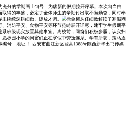
式，为充分的学期画上句号，为簇新的假期拉开序幕。本次勾当由
面取得的丰盛，必定了全体师生的辛勤付出取不懈勤奋，同时奉
界里继续深耕细做、绽放才调。
徐金梅从任细致解读了寒假糊
行、消防平安、食物平安等环节范畴展开详尽，建牢学生假期平
连系班级现实放置其他事宜。离校前，同窗们积极步履，认实扫
。愿枣园小学的同窗们正在寒假中劳逸连系、学有所获，策马逐
证办事编号：地址 ！ 西安市曲江新区登高1388号陕西新华出书传媒