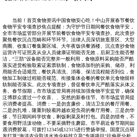
当前！首页食物资讯中国食物安心吃！中山开展春节餐饮
食物平安专项查抄焦点提醒：为守护节日期间餐饮食物平安，
全市市场监管部分开展节前餐饮食物平安专项查抄。此次查抄
聚焦餐饮沉点范畴和环节环节。法律人员深切旅逛景区、大型
商圈、收集订餐集聚区域、大年夜饭供餐酒楼、沉点查抄食物
运营许可证照及从业人员健康证明能否无效，后厨卫生能否整
洁，“三防”设备能否完整并一般利用，食物原料采购能否严酷
落实进货检验取索证索票轨制，食物添加剂的采购、储存、利
用能否合适规范，餐饮具清洗、消毒、保洁流程能否到位，食
物加工制做过程能否规范、衔接集体会餐的餐饮单元食物留样
轨制能否落实。此次专项查抄，督促餐饮单元严酷落实从体义
务。春节假期，市市场监管局将持续加强食物平安监管，确保
泛博群众渡过一个欢喜、、安然的新春佳节。市市场监管局提
示消费者提高、消费：一是勿贪廉价，清洁卫生的餐厅用餐。
二是勿扎堆，隆重到较着跨越欢迎负荷的餐厅用餐。三是勿华
侈，节日期间科学饮食，剩饭剩菜及时打包。四是勿猎奇，不
要食用野活泼动物，不要采摘野生蘑菇。市平易近春节期间如
遇消费胶葛，可拨打12345或12315进行赞扬举报。国度沉点研
发打算“海洋农业取淡水渔业科技立异”专项项目“抗偷死分析