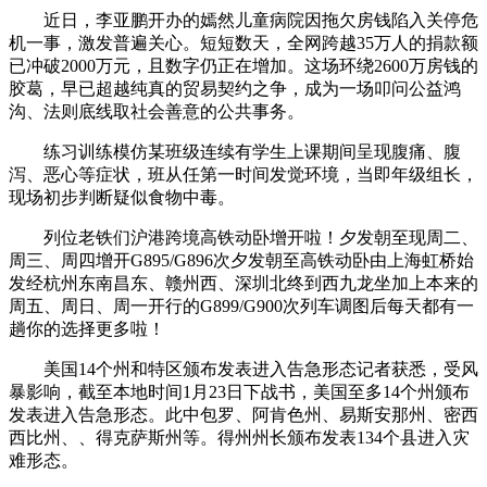
近日，李亚鹏开办的嫣然儿童病院因拖欠房钱陷入关停危
机一事，激发普遍关心。短短数天，全网跨越35万人的捐款额
已冲破2000万元，且数字仍正在增加。这场环绕2600万房钱的
胶葛，早已超越纯真的贸易契约之争，成为一场叩问公益鸿
沟、法则底线取社会善意的公共事务。
练习训练模仿某班级连续有学生上课期间呈现腹痛、腹
泻、恶心等症状，班从任第一时间发觉环境，当即年级组长，
现场初步判断疑似食物中毒。
列位老铁们沪港跨境高铁动卧增开啦！夕发朝至现周二、
周三、周四增开G895/G896次夕发朝至高铁动卧由上海虹桥始
发经杭州东南昌东、赣州西、深圳北终到西九龙坐加上本来的
周五、周日、周一开行的G899/G900次列车调图后每天都有一
趟你的选择更多啦！
美国14个州和特区颁布发表进入告急形态记者获悉，受风
暴影响，截至本地时间1月23日下战书，美国至多14个州颁布
发表进入告急形态。此中包罗、阿肯色州、易斯安那州、密西
西比州、、得克萨斯州等。得州州长颁布发表134个县进入灾
难形态。