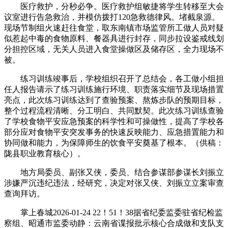
医疗救护，分秒必争。医疗救护组敏捷将学生转移至大会
议室进行告急救治，并模仿拨打120急救德律风。堵截泉源。
现场节制组火速赶往食堂，取东南镇市场监管所工做人员对疑
似惹起中毒的食物原料、餐器具进行封存，同步拉设鉴戒线划
分担控区域，无关人员进入食堂操做区及储存区，全力现场不
被。
练习训练竣事后，学校组织召开了总结会，各工做小组担
任人报告请示了练习训练施行环境、职责落实细节及现场措置
亮点，此次练习训练达到了查验预案、熬炼步队的预期目标，
整个过程流程清晰、分工明白、共同默契。此次练习训练查验
了学校食物平安应急预案的科学性和可操做性，提高了学校各
部分应对食物平安突发事务的快速反映能力、应急措置能力和
协同做和能力，为保障师生的饮食平安奠基了根本。（供稿：
陇县职业教育核心）。
地方局委员、副张又侠，委员、结合参谋部参谋长刘振立
涉嫌严沉违纪违法，经研究，决定对张又侠、刘振立立案审查
查询拜访。
掌上春城2026-01-24 22！51！38据省纪委监委驻省纪检监
察组、昭通市监委动静：云南省谍报批示核心合成做和支队支