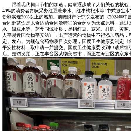
跟着现代糊口节拍的加速，健康逐步成了人们关心的核心，“药食
49%的消费者青睐采办红豆薏米水、红枣枸杞水等“中式摄生水
份额实现20%以上的增加。前瞻财产研究院发布的《2024年中
食同源茶饮是以合适药食同源特征的食药材为焦点原料，通过
水、绿豆水等。药食同源物质，是指红豆、薏米、桂圆、黄芪
人平易近国食物平安法》，出产运营的食物中不得添加药品，
定、发布。为规范食药物质目次办理，国度卫生健康委制定《
平安性材料，取申请一并提交。国度卫生健康委收到申请后组
店。走访发觉，正在丰台区某物美超市，而正在海淀区的京东