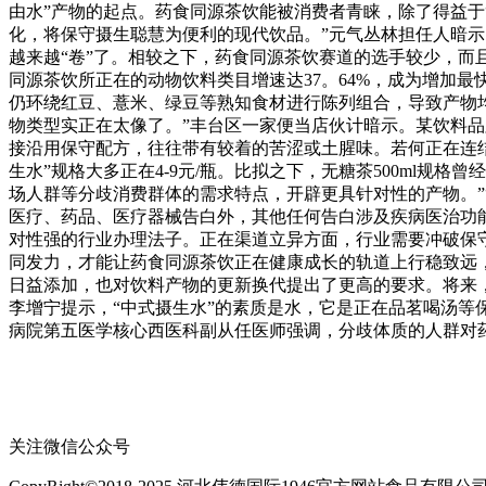
由水”产物的起点。药食同源茶饮能被消费者青睐，除了得益于
化，将保守摄生聪慧为便利的现代饮品。”元气丛林担任人暗
越来越“卷”了。相较之下，药食同源茶饮赛道的选手较少，而
同源茶饮所正在的动物饮料类目增速达37。64%，成为增加
仍环绕红豆、薏米、绿豆等熟知食材进行陈列组合，导致产物
物类型实正在太像了。”丰台区一家便当店伙计暗示。某饮料
接沿用保守配方，往往带有较着的苦涩或土腥味。若何正在连结
生水”规格大多正在4-9元/瓶。比拟之下，无糖茶500ml规
场人群等分歧消费群体的需求特点，开辟更具针对性的产物。”
医疗、药品、医疗器械告白外，其他任何告白涉及疾病医治功能
对性强的行业办理法子。正在渠道立异方面，行业需要冲破保
同发力，才能让药食同源茶饮正在健康成长的轨道上行稳致远
日益添加，也对饮料产物的更新换代提出了更高的要求。将来
李增宁提示，“中式摄生水”的素质是水，它是正在品茗喝汤
病院第五医学核心西医科副从任医师强调，分歧体质的人群对
关注微信公众号