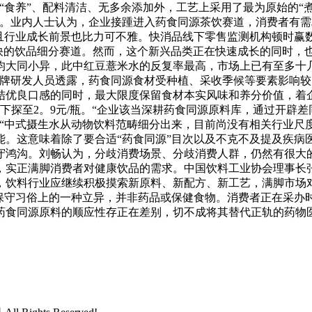
“食养”、配料清洁、无多余添加外，工艺上采用了最为原始的“
示。业内人士认为，企业接踵进入药食同源茶饮赛道，消费者有
且行业成长前景也比力可不雅。快消品线下零售监测机构顿时赢数据
最快的饮品细分赛道。然而，这个新兴品类正在快速成长的同时
均大同小异，此中红豆薏米水的反复率最高，市场上已有至多十
品牌研发人员透露，药食同源食材受种植、采收季候等要素影响
优良口感的同时，最大限度保留食材本实风味和养分价值，着企业
格曾经下探至2。9元/瓶。“企业该当深耕药食同源原料库，通过
“中式摄生水从动物饮料范畴细分出来，目前尚没有相关行业尺
。这意味着除了要合适“药食同源”目次以及不克不及提及疾病医
守鸿沟。刘畅认为，分歧消费场景、分歧消费人群，仍然有很大
，实正满脚消费者对健康饮品的需求。中国饮料工业协会理事长
，饮料行业应继续积极摸索新原料、新配方、新工艺，满脚市场
等保守习俗上的一种立异，并非药品或保健食物。消费者正在采办
药食同源原料的顺应性存正在差别，切不成将其替代正轨的药物