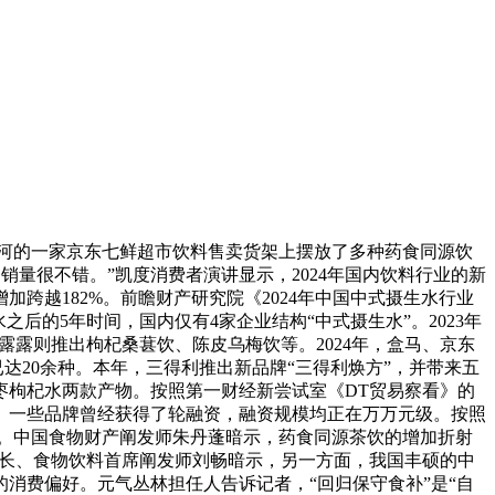
清河的一家京东七鲜超市饮料售卖货架上摆放了多种药食同源饮
销量很不错。”凯度消费者演讲显示，2024年国内饮料行业的新
跨越182%。前瞻财产研究院《2024年中国中式摄生水行业
后的5年时间，国内仅有4家企业结构“中式摄生水”。2023年
露露则推出枸杞桑葚饮、陈皮乌梅饮等。2024年，盒马、京东
达20余种。本年，三得利推出新品牌“三得利焕方”，并带来五
枣枸杞水两款产物。按照第一财经新尝试室《DT贸易察看》的
钱关心。一些品牌曾经获得了轮融资，融资规模均正在万万元级。按照
2。2%。中国食物财产阐发师朱丹蓬暗示，药食同源茶饮的增加折射
费组长、食物饮料首席阐发师刘畅暗示，另一方面，我国丰硕的中
消费偏好。元气丛林担任人告诉记者，“回归保守食补”是“自