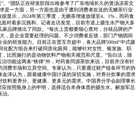
煮”。“团队正在研发阶段出格参考了广东地域长久的煲汤凉茶文
需求是一方面，另一方面也是由于遭到消费者欢送的无糖茶行业
显示，2024年第三季度，无糖茶增速放缓至4。1%，而药食
，也面对着多沉挑和。记者走访发觉，目前市道上摄生水产物大多
几家品牌推出了同款。“每次上货都要细心查对，分歧品牌的产
较大，是企业需要处理的问题。不少消费者反馈，部门产物因间
的研发能力。目前正在普互市超中，各大品牌500ml“中式摄
开辟差同化配方组合来打破同质化困局，能够针对女性、银发族、职
度，比照施行的是动物饮料产物相关规范和尺度。”告白法，除
治功能这两条“铁律”外，对药食同源茶饮来说，目前并没有针
的消费市场和立异空间。专家认为，只要通过财产链各环节的协
张金泽认为，跟着健康中国计谋的深切实施，对养分炊事的需求
对饮料更养分、更健康、更多元的需求。中国养分学会副理事长
时应按照瓶身上的申明，选择适合本身体质的摄生水。解放军总
医治。