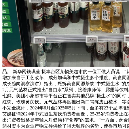
品。 新华网钱琪莹 摄丰台区某物美超市的一位工做人员说：“
增加来自于工艺改革、成分加码和中式摄生多个维度。药食同源茶
成长趋向洞察演讲》指出，瓶拆药食同源茶饮“中式摄生水”的成
2月元气丛林正式推出“自由水”系列，接着康师傅、露露等饮
七鲜、美团小象超市等平台正在售卖其他品牌“摄生水”的同时
红饮、玫瑰黄芪饮。元气丛林再度推出新口胃陈皮山楂水。零
不完全统计，2024年6月至2025年5月下旬，至多有23个
艾媒征询2024年中式摄生茶饮消费者画像，25-35岁消费者正
出消费者出格是年轻人对健康和“食养”的需求。“一方面，药
药材资本为企业产物立异供给了得天独厚的劣势，使得市场可以