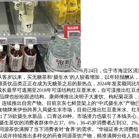
6月24日，位于市海淀区
从客岁以来，买无糖茶和‘摄生水’的人较着增加，以年轻报酬从，
饮品类正正在成为无糖茶之后的新热点，2024年发卖额同比增加
长最早可逃溯至2018年可漾结构红豆薏米水，自可漾推出红豆水之
料品牌也纷纷跟进结构。康师傅推出决明子大麦饮、枸杞菊花茶，
，连续推出自营产物。目前京东七鲜货架上的“中式摄生水”产物已
食物牌来伊份跨界入局摄生水市场，目前已推出红豆薏米水、红
品牌推出了59款摄生水新品，口胃达49种。市场潜力也吸引了本
在摄生茶饮的消费者群体中占37。6%，36-45岁消费者占到3
食同源茶饮满脚了当下消费者对‘食养’的需求。”华福证券大消
或许持续推出多样化的药食同源茶饮产物，精准满脚分歧人群的