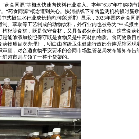
同源”等概念快速向饮料行业渗入。本年“618”年中购物节期间
”。“药食同源”概念遭到关心。快消品线下零售监测机构顿时赢数
国中式摄生水行业成长趋向洞察演讲》显示，2023年国内药食同
煮制、萃取等工艺制成的动物饮料，外行业内也被称为“中式摄生
、枸杞等食材，既是保守食材，又具备必然药用价值。这些食药
可是能够添加按照保守既是食物又是中药材的物质。食药物质目
食药物质目次办理》，明白由省级卫生健康行政部分连系辖区现
织审查，对合适食物平安要求的会同市场监管总局发布通知布告
七鲜超市则占领了一整个货架的。