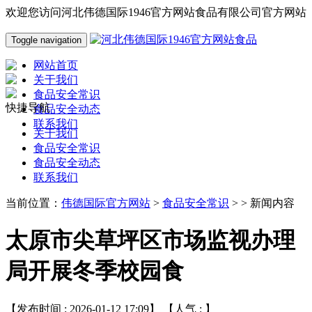
欢迎您访问河北伟德国际1946官方网站食品有限公司官方网站
Toggle navigation
网站首页
关于我们
食品安全常识
快捷导航
食品安全动态
联系我们
关于我们
食品安全常识
食品安全动态
联系我们
当前位置：
伟德国际官方网站
>
食品安全常识
> > 新闻内容
太原市尖草坪区市场监视办理
局开展冬季校园食
【发布时间 : 2026-01-12 17:09】 【人气 :
】