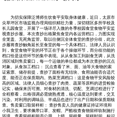
为切实保障泛博师生饮食平安取身体健康，近日，太原市
尖草坪区市场监视办理局组织精壮力量，深切辖区多所学校及
长儿园食堂，开展了一场详尽入微的冬季校园食堂食物平安监
视查抄步履。本次查抄出格聚焦食堂内各运营档口，力图实现
全笼盖、无死角监管。取以往侧沉全体食堂的查抄分歧，此次
步履将查抄触角延长至食堂的每一个具体档口。法律人员认识
到，食堂食物平安的环节正在于各个操做环节，而分歧功能的
档口恰是这些环节的集中表现。从从食加工到副食烹调，从洗
消区域到售卖窗口，每一个运做的单位都成为本次查抄的沉点
对象。从食加工档口： 沉点查看了米、面、油等大食物的索
证索票、储存前提，查抄了面粉有无结块、食用油能否合适尺
度、能否正在保质期内。热菜烹调档口：这是食物平安风险较
高的区域。法律人员细心查抄了肉类、蔬菜等原料的进货检验
记实，确保来历可溯。对食材的清洗、切配、烹调过程进行了
全程察看，出格强调必需烧熟煮透，核心温度达到要求，交叉
污染。对利用的调味品、半成品也进行了出产日期和保质期核
查。售卖窗口取留样柜： 查抄售卖人员的健康证持证环境和
小我卫生，要求佩带口罩、发帽。严酷核查食物留样轨制施行
环境，查看留样柜能否公用、上锁，留样量、留样时间、标识