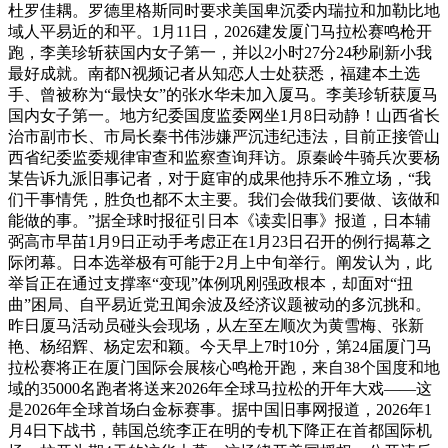
杜罗佳耦。罗德里格斯同时要求美国卑沉委内瑞拉和加勒比地
域人平易近的和平。1月11日，2026建发厦门马拉松赛鸣枪开
跑，李美珍斩获国内女子第一，并以2小时27分24秒刷新小我
最好成就。南都N视频记者从知恋人士处获悉，福建本土选
手、曾被称为“最快女”的张水华未加入厦马。李美珍斩获厦马
国内女子第一。地方纪委国度监委网坐1月8日动静！山西省长
治市副市长、市局长秦书伟涉嫌严沉违纪违法，目前正接管山
西省纪委监委规律审查和监察查询拜访。原秦岭牛骑兵次要杨
某告诉九派旧事记者，对于庭审的成果他持乐不雅立场，“我
们干事情凭，胜负也都不太主要。我们会做我们要做、该做和
能做的事。”据全球时报征引日本《读卖旧事》报道，日本辅
弼高市早苗1月9日正动手考虑正在1月23日召开的例行揭幕之
际闭幕。日本选举极有可能于2月上中旬举行。阐发认为，此
举旨正在通过支撑率“变现”体例巩刚强政根本，却面对“扭
曲”困局、自平易近党丑闻余波及经济议题被动的多沉挑和。
昨日厦马活动员碰头会现场，从左至左顺次为黄雪梅、张新
艳、杨绍辉、杨定宏和颖。今天早上7时10分，第24届厦门马
拉松赛将正在厦门国际会展核心鸣枪开跑，来自38个国度和地
域的35000名跑者将送来2026年全球马拉松的开年大戏——这
是2026年全球首场白金标赛事。据中国旧事网报道，2026年1
月4日下战书，韩国总统李正在明的专机下降正在首都国际机