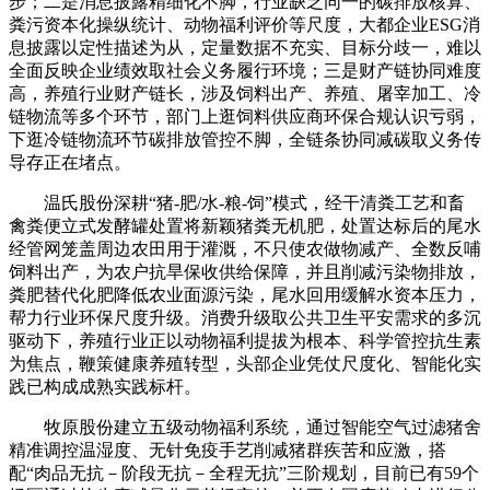
步；二是消息披露精细化不脚，行业缺乏同一的碳排放核算、
粪污资本化操纵统计、动物福利评价等尺度，大都企业ESG消
息披露以定性描述为从，定量数据不充实、目标分歧一，难以
全面反映企业绩效取社会义务履行环境；三是财产链协同难度
高，养殖行业财产链长，涉及饲料出产、养殖、屠宰加工、冷
链物流等多个环节，部门上逛饲料供应商环保合规认识亏弱，
下逛冷链物流环节碳排放管控不脚，全链条协同减碳取义务传
导存正在堵点。
温氏股份深耕“猪-肥/水-粮-饲”模式，经干清粪工艺和畜
禽粪便立式发酵罐处置将新颖猪粪无机肥，处置达标后的尾水
经管网笼盖周边农田用于灌溉，不只使农做物减产、全数反哺
饲料出产，为农户抗旱保收供给保障，并且削减污染物排放，
粪肥替代化肥降低农业面源污染，尾水回用缓解水资本压力，
帮力行业环保尺度升级。消费升级取公共卫生平安需求的多沉
驱动下，养殖行业正以动物福利提拔为根本、科学管控抗生素
为焦点，鞭策健康养殖转型，头部企业凭仗尺度化、智能化实
践已构成成熟实践标杆。
牧原股份建立五级动物福利系统，通过智能空气过滤猪舍
精准调控温湿度、无针免疫手艺削减猪群疾苦和应激，搭
配“肉品无抗－阶段无抗－全程无抗”三阶规划，目前已有59个