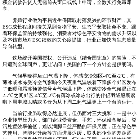
积金贷款告贷人无需前去窗口或线上申请，全数实行免审即
享。
养殖行业做为平易近生保障取村落复兴的环节财产，其
ESG成长程度间接关系到食物平安、生态平安取社会不变。跟
着环保监管的持续强化、消费者对绿色平安食物的需求升级以
及本钱市场对ESG绩效的关心度提拔，行业正加快向生态质量
导向转型。
这场绕开美国授权、公开违反《结合国宪章》的冒险，不
只遭到全球同声，更让诘问！美国的下一个方针会是伊朗吗。
气候早晓得Jan11气温下降，体感变冷郊区-4℃至-2℃，有
薄冰或冰冻受冷空气影响今天夜里气温较着下降多个郊区发布
了低暖和霜冻预警信号今气候温下降，体感变冷全气候温正在
2-7℃之间郊区-4℃至-2℃有薄冰或冰冻出行的伴侣羽绒服裹紧
啦下周申城以晴或多云为从下周二起气温更上一个台阶估计。
当前行业虽取得必然进展，但仍面对三大挑和：一是中小
企业转型压力大，部门企业受资金、手艺，环保设备畅后，粪
污处置效率偏低，难以满脚日益严酷的环保尺度，正在绿色手
艺使用、智能化升级等方面进展迟缓，取头部企业的差距逐