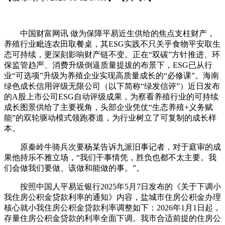
中国财富网讯 做为保障平易近生供给的焦点支柱财产，
养殖行业毗连农田取餐桌，其ESG实践不只关乎食物平安取生
态可持续，更深刻影响财产链不变。正在“双碳”方针推进、环
保监管趋严、消费升级倒逼质量提拔的布景下，ESG已从行
业“可选项”升级为养殖企业实现高质量成长的“必修课”。海南
绿色成长信用评级无限公司（以下简称“绿发信评”）近日发布
的A股上市公司ESG自动评级成果，为察看养殖行业的可持续
成长图景供给了主要视角，头部企业凭仗“生态养殖+义务赋
能”的双轮驱动模式领跑赛道，为行业树立了可复制的成长样
本。
原秦岭牛骑兵次要杨某告诉九派旧事记者，对于庭审的成
果他持乐不雅立场，“我们干事情凭，胜负也都不太主要。我
们会做我们要做、该做和能做的事。”。
按照中国人平易近银行2025年5月7日发布的《关于下调小
我住房公积金贷款利率的通知》内容，盐城市住房公积金办理
核心就小我住房公积金贷款利率调整如下：2026年1月1日起，
存量住房公积金贷款的利率全面下调。我市合适前提的住房公